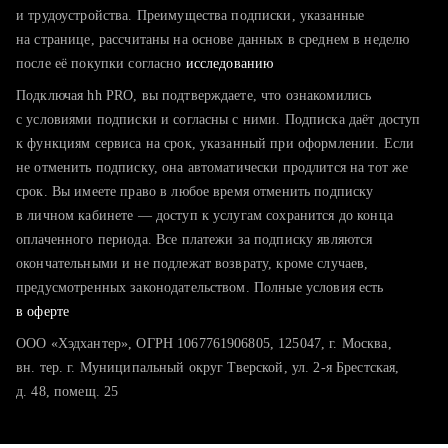
тратите много времени на поиск и вручную поднимаете
и трудоустройства. Преимущества подписки, указанные
резюме
на странице, рассчитаны на основе данных в среднем в неделю
после её покупки согласно
хотите сравнить себя с конкурентами и оценить шансы
исследованию
Подключая hh PRO, вы подтверждаете, что ознакомились
с условиями подписки и согласны с ними. Подписка даёт доступ
к функциям сервиса на срок, указанный при оформлении. Если
не отменить подписку, она автоматически продлится на тот же
срок. Вы имеете право в любое время отменить подписку
в личном кабинете — доступ к услугам сохранится до конца
оплаченного периода. Все платежи за подписку являются
окончательными и не подлежат возврату, кроме случаев,
предусмотренных законодательством. Полные условия есть
в оферте
ООО «Хэдхантер», ОГРН 1067761906805, 125047, г. Москва,
вн. тер. г. Муниципальный округ Тверской, ул. 2-я Брестская,
д. 48, помещ. 25