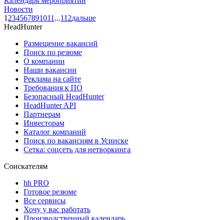
Календарь мероприятий
Новости
1
2
3
4
5
6
7
8
9
10
11
...
112
дальше
HeadHunter
Размещение вакансий
Поиск по резюме
О компании
Наши вакансии
Реклама на сайте
Требования к ПО
Безопасный HeadHunter
HeadHunter API
Партнерам
Инвесторам
Каталог компаний
Поиск по вакансиям в Усинске
Сетка: соцсеть для нетворкинга
Соискателям
hh PRO
Готовое резюме
Все сервисы
Хочу у вас работать
Производственный календарь