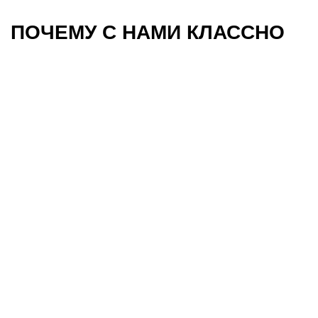
ПОЧЕМУ С НАМИ КЛАССНО
Работа над интересными
задачами, которые
развивают тебя,
компанию и мир
Запустили метавселенную, создаём цифровых
аватаров и развиваем новую пользовательскую
видеоплатформу