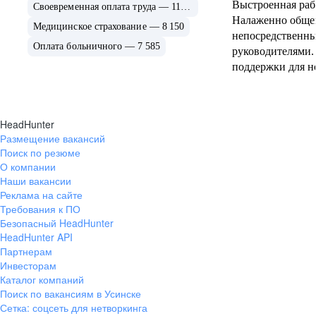
Выстроенная рабо
Своевременная оплата труда — 11 450
Налаженно обще
Медицинское страхование — 8 150
непосредственн
Оплата больничного — 7 585
руководителями.
поддержки для но
в линии ты може
звонке позвонит
опытному челове
HeadHunter
проконсультирова
Размещение вакансий
удаленки)
Поиск по резюме
О компании
Наши вакансии
Реклама на сайте
Требования к ПО
Безопасный HeadHunter
HeadHunter API
Партнерам
Инвесторам
Каталог компаний
Поиск по вакансиям в Усинске
Сетка: соцсеть для нетворкинга