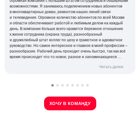
огромная компания с большим штатом сотрудников и обширными
возможностями. Я занимаюсь подключением новых абонентов
в многоквартирных домах, ремонтом наших линий связи
и телевидения. Огромное количество абонентов по всей Москве
и области обеспечивают работой и любимым делом на каждый
день. В компании больше всего нравится бережное отношение
к жизни сотрудника (охрана труда), разнообразный
и дружелюбный штат коллег по цеху и грамотное и адекватное
руководство. Но самое интересное и главное в моей профессии –
разнообразие. Рабочий день проходит очень быстро, так как всё
время происходит
что-то
новое, разное и запоминающееся.
Каждая заявка позволяет улучшить мою профессиональную
Читать далее
квалификацию и вырасти как специалист.
ХОЧУ В КОМАНДУ