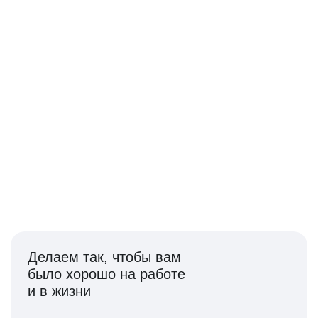
идеи и ценим вклад
каждого
250+ продуктов, в которых можно качать экспертизу
и развивать технологии будущего
Делаем так, чтобы вам
было хорошо на работе
и в жизни