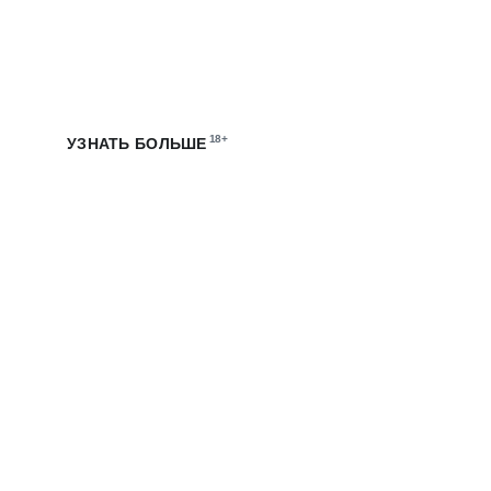
СТАЖИРОВКИ В МТС
Погрузись в цифровую экосистему МТС, участвуй
в создании технологичных продуктов и получай опыт
на оплачиваемых стажировках
18+
УЗНАТЬ БОЛЬШЕ