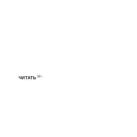
ЭТО МТС
Мы запустили собственный блог, чтобы рассказывать
о жизни и работе в цифровой экосистеме МТС
18+
ЧИТАТЬ