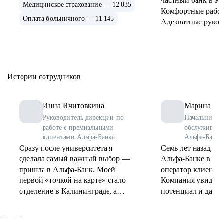
частный банк в Р
Медицинское страхование — 12 035
Комфортные раб
Оплата больничного — 11 145
Адекватные руко
Истории сотрудников
Инна Ичитовкина
Марина К
Руководитель дирекции по
Начальник 
работе с премиальными
обслуживан
клиентами Альфа-Банка
Альфа-Банка
Сразу после университета я
Семь лет назад я 
сделала самый важный выбор —
Альфа-Банке в Ба
пришла в Альфа-Банк. Моей
оператор клиент
первой «точкой на карте» стало
Компания увидел
отделение в Калининграде, а
потенциал и дала
первой ролью — менеджер-
Сегодня я руков
консультант. Я тогда и не думала,
обслуживания, и