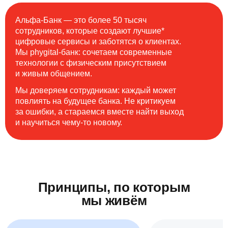
Альфа-Банк — это более 50 тысяч
сотрудников, которые создают лучшие*
цифровые сервисы и заботятся о клиентах.
Мы phygital-банк: сочетаем современные
технологии с физическим присутствием
и живым общением.
Мы доверяем сотрудникам: каждый может
повлиять на будущее банка. Не критикуем
за ошибки, а стараемся вместе найти выход
и научиться чему-то новому.
Принципы, по которым
мы живём