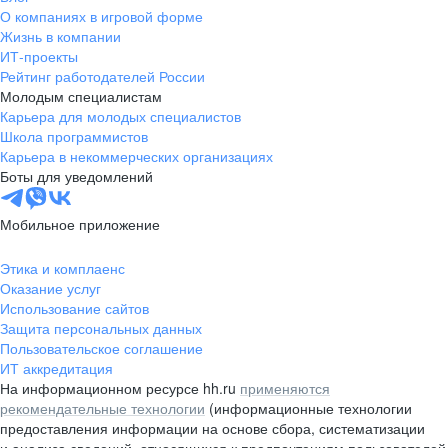
жизнь продала только одну ручку
О компаниях в игровой форме
— на том самом первом
Жизнь в компании
собеседовании. Но на самом деле,
ИТ-проекты
Альфа-Банк научил меня
Рейтинг работодателей России
главному: строить не просто
Молодым специалистам
карьеру, а траекторию. Здесь нет
Карьера для молодых специалистов
потолка, а только новые
Школа программистов
Карьера в некоммерческих организациях
горизонты.
Боты для уведомлений
Мобильное приложение
Этика и комплаенс
Оказание услуг
Использование сайтов
Защита персональных данных
Пользовательское соглашение
ИТ аккредитация
На информационном ресурсе hh.ru
применяются
рекомендательные технологии
(информационные технологии
предоставления информации на основе сбора, систематизации
и анализа сведений, относящихся к предпочтениям пользователей