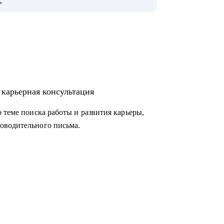
ь
s, Новатэк, СБЕР, Т-банк, ВТБ, МТС и пр.
не профессии (что искать, где искать, как
 карьерная консультация
и вам кажется, что их нет);
 теме поиска работы и развития карьеры,
оводительного письма.
те, выделить и описать результаты;