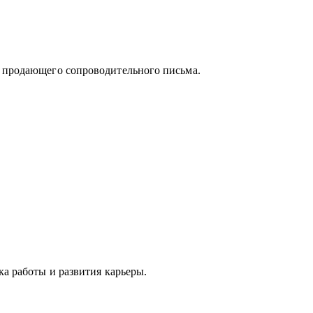
и продающего сопроводительного письма.
айм;
тно построить поиск работы.
ка работы и развития карьеры.