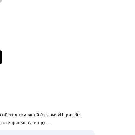
ссийских компаний (сферы: ИТ, ритейл
 гостеприимства и пр).
омогла в достижении карьерных целей более