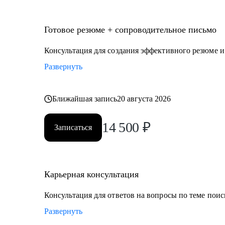
• продаж
• проектного менеджмента
• маркетинга
Готовое резюме + сопроводительное письмо
• аналитики
Консультация для создания эффективного резюме 
• финансов
Развернуть
• закупок
• логистики
• АХО и пр.
Ближайшая запись
20 августа 2026
Я помогу вам, даже если вы:
14 500
₽
Записаться
• несколько лет не работали;
• совсем без опыта работы;
• часто меняли работу;
• захотели вернуться из фриланса, своего бизнеса в н
Карьерная консультация
• хотите сменить профессию, но не знаете, как грамо
Консультация для ответов на вопросы по теме поис
Развернуть