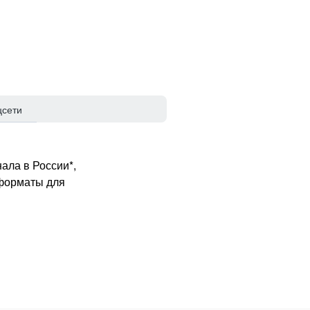
цсети
ала в России*,
 форматы для