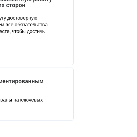
их сторон
угу достоверную
м все обязательства
сте, чтобы достичь
аментированным
ованы на ключевых