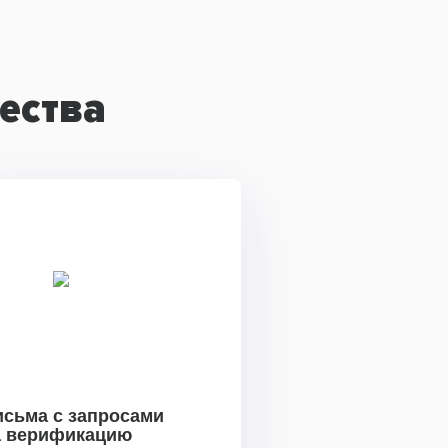
ества
исьма с запросами
а верификацию