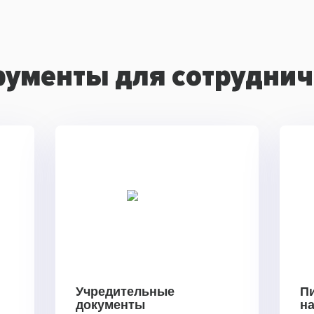
рументы для сотруднич
Учредительные
П
документы
н