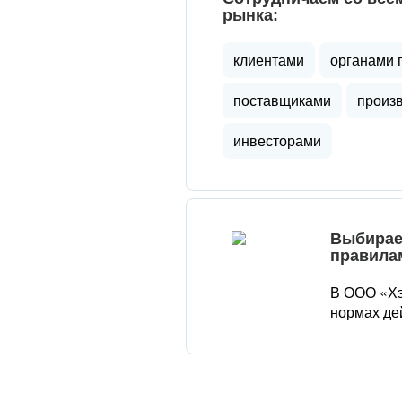
рынка:
клиентами
органами 
поставщиками
произ
инвесторами
Выбирае
правила
В ООО «Хэ
нормах де