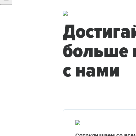
Достига
больше 
с нами
Сотрудничаем со все