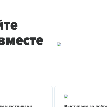
йте
вместе
ми участниками
Выступаем за добр