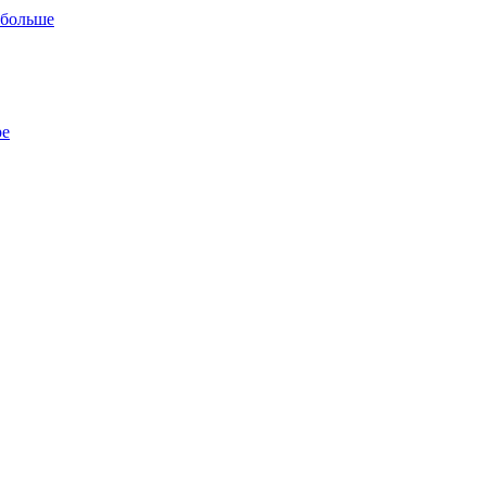
 больше
ре