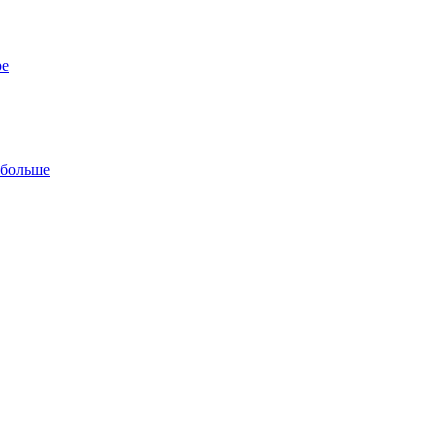
ре
 больше