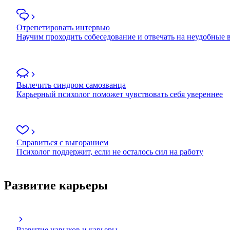
Отрепетировать интервью
Научим проходить собеседование и отвечать на неудобные
Вылечить синдром самозванца
Карьерный психолог поможет чувствовать себя увереннее
Справиться с выгоранием
Психолог поддержит, если не осталось сил на работу
Развитие карьеры
Развитие навыков и карьеры