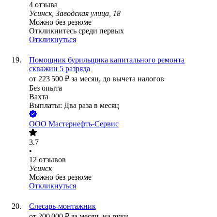
4
отзыва
Усинск, Заводская улица, 18
Можно без резюме
Откликнитесь среди первых
Откликнуться
Помощник бурильщика капитального ремонта
скважин 5 разряда
от
223 500
₽
за месяц,
до вычета налогов
Без опыта
Вахта
Выплаты: Два раза в месяц
ООО
Мастернефть-Сервис
3.7
•
12
отзывов
Усинск
Можно без резюме
Откликнуться
Слесарь-монтажник
от
200 000
₽
за месяц,
на руки